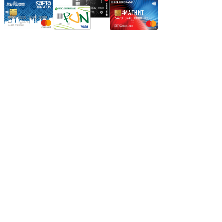
Режим работы:
Пн.-Пт.: 8.00-17.00
Сб: 9.00-14.00,
Вс.: Выходной.
*Прием заказа через корзину сайта, круглосуточно.
*Если интересуещего вас товара нет в наличии, свяжитесь с
нашим менеджером или оставьте сообщение по электронной
почте, в рабочее время ваше сообщение будет обработано.