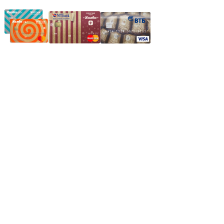
Частное производственное унитарное предприятие
"Энергостройкомплекс"
Юридический адрес: 213805, г. Бобруйск, пер. Расковой, 9
УНН 790313889
Свидетельство о регистрации
790313889 от 14.03.2006 г.
Регистрирующий орган: Бобруйский горисполком,
Зарегестрирован в торговом реестре 29.02.2016