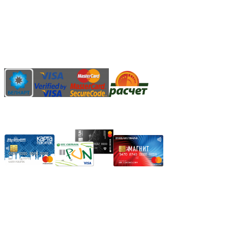
Безналичный банковский перевод
Наличными денежными средствами при самовывозе
Банковской пластиковой карточкой в режиме "онлайн"
АИС "Расчет" (ЕРИП)
Карты рассрочки:
Режим работы:
Пн.-Пт.: 8.00-17.00
Сб: 9.00-14.00,