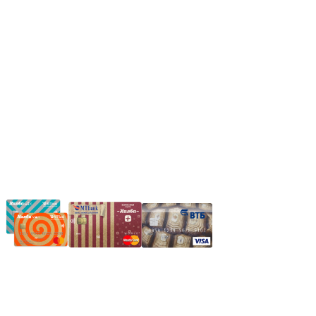
Вс.: Выходной.
*Прием заказа через корзину сайта, круглосуточно.
*Если интересуещего вас товара нет в наличии, свяжитесь с
нашим менеджером или оставьте сообщение по электронной
почте, в рабочее время ваше сообщение будет обработано.
Частное производственное унитарное предприятие
"Энергостройкомплекс"
Юридический адрес: 213805, г. Бобруйск, пер. Расковой, 9