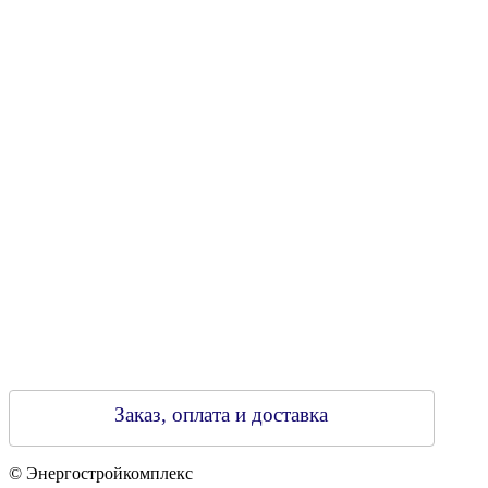
УНН 790313889
Свидетельство о регистрации
790313889 от 14.03.2006 г.
Регистрирующий орган: Бобруйский горисполком,
Зарегестрирован в торговом реестре 29.02.2016
Заказ, оплата и доставка
© Энергостройкомплекс