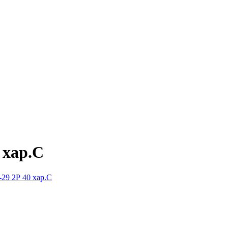
 хар.С
-29 2Р 40 хар.С