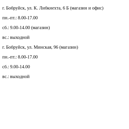
г. Бобруйск, ул. К. Либкнехта, 6 Б (магазин и офис)
пн.-пт.: 8.00-17.00
сб.: 9.00-14.00 (магазин)
вс.: выходной
г. Бобруйск, ул. Минская, 96 (магазин)
пн.-пт.: 8.00-17.00
сб.: 9.00-14.00
вс.: выходной
3.14zdc
Способы оплаты:
Безналичный банковский перевод
Наличными денежными средствами при самовывозе
Банковской пластиковой карточкой в режиме "онлайн"