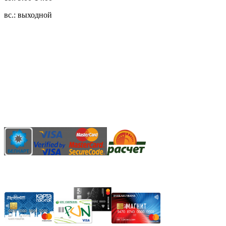
вс.: выходной
3.14zdc
Способы оплаты:
Безналичный банковский перевод
Наличными денежными средствами при самовывозе
Банковской пластиковой карточкой в режиме "онлайн"
АИС "Расчет" (ЕРИП)
Карты рассрочки: