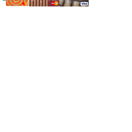
Частное производственное унитарное предприятие
"Энергостройкомплекс"
Юридический адрес: 213805, г. Бобруйск, пер. Расковой, 9
УНН 790313889
Свидетельство о регистрации
790313889 от 14.03.2006 г.
Регистрирующий орган: Бобруйский горисполком,
Зарегестрирован в торговом реестре 29.02.2016