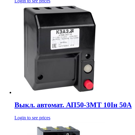
Login to see prices
Выкл. автомат. АП50-3МТ 10Iн 50А
Login to see prices