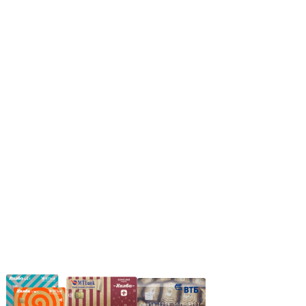
Режим работы:
Пн.-Пт.: 8.00-17.00
Сб: 9.00-14.00,
Вс.: Выходной.
*Прием заказа через корзину сайта, круглосуточно.
*Если интересуещего вас товара нет в наличии, свяжитесь с
нашим менеджером или оставьте сообщение по электронной
почте, в рабочее время ваше сообщение будет обработано.