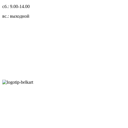
сб.: 9.00-14.00
вс.: выходной
3.14zdc
Способы оплаты:
Безналичный банковский перевод
Наличными денежными средствами при самовывозе
Банковской пластиковой карточкой в режиме "онлайн"
АИС "Расчет" (ЕРИП)
Карты рассрочки:
Режим работы:
Пн.-Пт.: 8.00-17.00