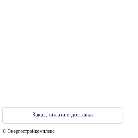
УНН 790313889
Свидетельство о регистрации
790313889 от 14.03.2006 г.
Регистрирующий орган: Бобруйский горисполком,
Зарегестрирован в торговом реестре 29.02.2016
Заказ, оплата и доставка
© Энергостройкомплекс