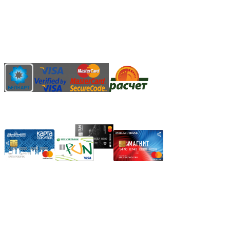
Наличными денежными средствами при самовывозе
Банковской пластиковой карточкой в режиме "онлайн"
АИС "Расчет" (ЕРИП)
Карты рассрочки:
Режим работы:
Пн.-Пт.: 8.00-17.00
Сб: 9.00-14.00,