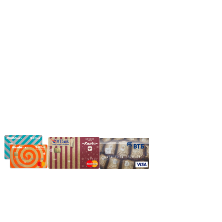
Вс.: Выходной.
*Прием заказа через корзину сайта, круглосуточно.
*Если интересуещего вас товара нет в наличии, свяжитесь с
нашим менеджером или оставьте сообщение по электронной
почте, в рабочее время ваше сообщение будет обработано.
Частное производственное унитарное предприятие
"Энергостройкомплекс"
Юридический адрес: 213805, г. Бобруйск, пер. Расковой, 9