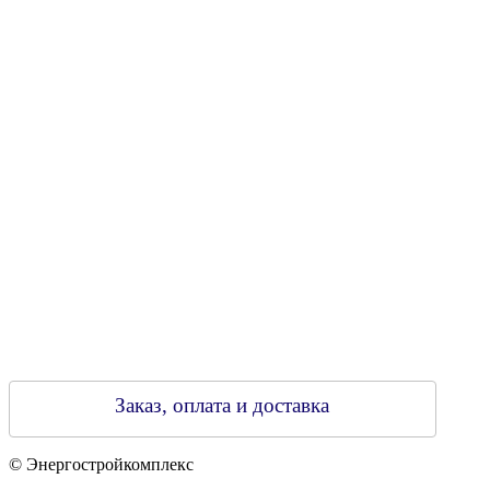
УНН 790313889
Свидетельство о регистрации
790313889 от 14.03.2006 г.
Регистрирующий орган: Бобруйский горисполком,
Зарегестрирован в торговом реестре 29.02.2016
Заказ, оплата и доставка
© Энергостройкомплекс