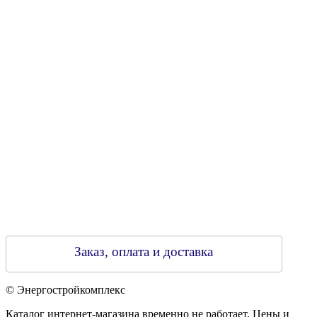
УНН 790313889
Свидетельство о регистрации
790313889 от 14.03.2006 г.
Регистрирующий орган: Бобруйский горисполком,
Зарегестрирован в торговом реестре 29.02.2016
Заказ, оплата и доставка
© Энергостройкомплекс
Каталог интернет-магазина временно не работает. Цены и