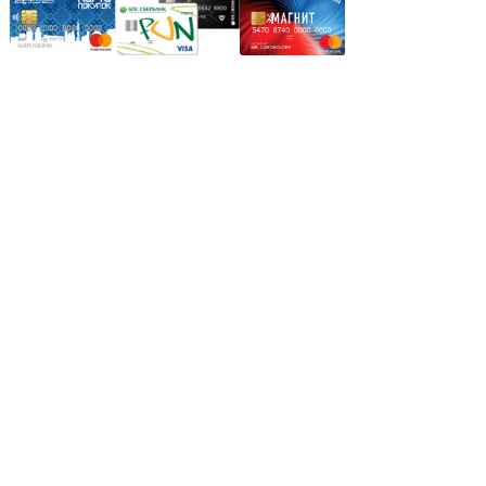
Режим работы:
Пн.-Пт.: 8.00-17.00
Сб: 9.00-14.00,
Вс.: Выходной.
*Прием заказа через корзину сайта, круглосуточно.
*Если интересуещего вас товара нет в наличии, свяжитесь с
нашим менеджером или оставьте сообщение по электронной
почте, в рабочее время ваше сообщение будет обработано.