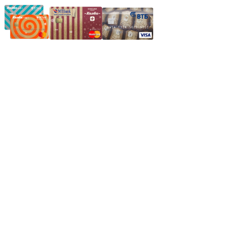
Частное производственное унитарное предприятие
"Энергостройкомплекс"
Юридический адрес: 213805, г. Бобруйск, пер. Расковой, 9
УНН 790313889
Свидетельство о регистрации
790313889 от 14.03.2006 г.
Регистрирующий орган: Бобруйский горисполком,
Зарегестрирован в торговом реестре 29.02.2016