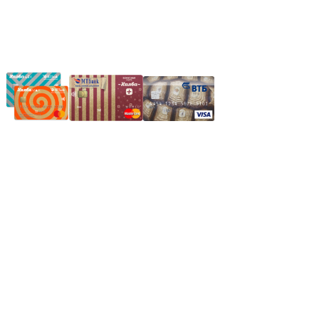
Частное производственное унитарное предприятие
"Энергостройкомплекс"
Юридический адрес: 213805, г. Бобруйск, пер. Расковой, 9
УНН 790313889
Свидетельство о регистрации
790313889 от 14.03.2006 г.
Регистрирующий орган: Бобруйский горисполком,
Зарегестрирован в торговом реестре 29.02.2016