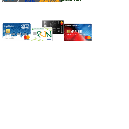
Карты рассрочки:
Режим работы:
Пн.-Пт.: 8.00-17.00
Сб: 9.00-14.00,
Вс.: Выходной.
*Прием заказа через корзину сайта, круглосуточно.
*Если интересуещего вас товара нет в наличии, свяжитесь с
нашим менеджером или оставьте сообщение по электронной
почте, в рабочее время ваше сообщение будет обработано.