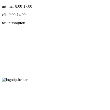
пн.-пт.: 8.00-17.00
сб.: 9.00-14.00
вс.: выходной
3.14zdc
Способы оплаты:
Безналичный банковский перевод
Наличными денежными средствами при самовывозе
Банковской пластиковой карточкой в режиме "онлайн"
АИС "Расчет" (ЕРИП)
Карты рассрочки:
Режим работы: