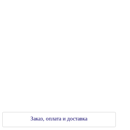
Юридический адрес: 213805, г. Бобруйск, пер. Расковой, 9
УНН 790313889
Свидетельство о регистрации
790313889 от 14.03.2006 г.
Регистрирующий орган: Бобруйский горисполком,
Зарегестрирован в торговом реестре 29.02.2016
Заказ, оплата и доставка