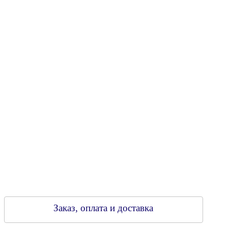
Юридический адрес: 213805, г. Бобруйск, пер. Расковой, 9
УНН 790313889
Свидетельство о регистрации
790313889 от 14.03.2006 г.
Регистрирующий орган: Бобруйский горисполком,
Зарегестрирован в торговом реестре 29.02.2016
Заказ, оплата и доставка