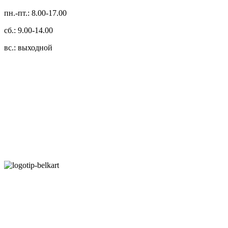
пн.-пт.: 8.00-17.00
сб.: 9.00-14.00
вс.: выходной
3.14zdc
Способы оплаты:
Безналичный банковский перевод
Наличными денежными средствами при самовывозе
Банковской пластиковой карточкой в режиме "онлайн"
АИС "Расчет" (ЕРИП)
Карты рассрочки:
Режим работы: