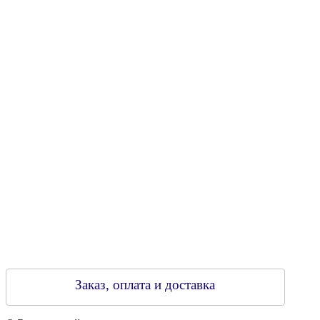
Юридический адрес: 213805, г. Бобруйск, пер. Расковой, 9
УНН 790313889
Свидетельство о регистрации
790313889 от 14.03.2006 г.
Регистрирующий орган: Бобруйский горисполком,
Зарегестрирован в торговом реестре 29.02.2016
Заказ, оплата и доставка