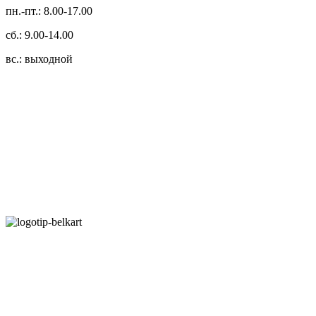
пн.-пт.: 8.00-17.00
сб.: 9.00-14.00
вс.: выходной
3.14zdc
Способы оплаты:
Безналичный банковский перевод
Наличными денежными средствами при самовывозе
Банковской пластиковой карточкой в режиме "онлайн"
АИС "Расчет" (ЕРИП)
Карты рассрочки:
Режим работы: