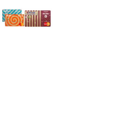
Частное производственное унитарное предприятие
"Энергостройкомплекс"
Юридический адрес: 213805, г. Бобруйск, пер. Расковой, 9
УНН 790313889
Свидетельство о регистрации
790313889 от 14.03.2006 г.
Регистрирующий орган: Бобруйский горисполком,
Зарегестрирован в торговом реестре 29.02.2016