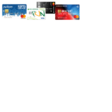
Режим работы:
Пн.-Пт.: 8.00-17.00
Сб: 9.00-14.00,
Вс.: Выходной.
*Прием заказа через корзину сайта, круглосуточно.
*Если интересуещего вас товара нет в наличии, свяжитесь с
нашим менеджером или оставьте сообщение по электронной
почте, в рабочее время ваше сообщение будет обработано.