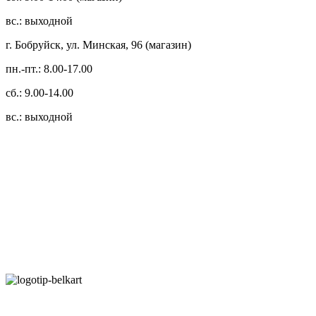
вс.: выходной
г. Бобруйск, ул. Минская, 96 (магазин)
пн.-пт.: 8.00-17.00
сб.: 9.00-14.00
вс.: выходной
3.14zdc
Способы оплаты:
Безналичный банковский перевод
Наличными денежными средствами при самовывозе
Банковской пластиковой карточкой в режиме "онлайн"
АИС "Расчет" (ЕРИП)
Карты рассрочки: