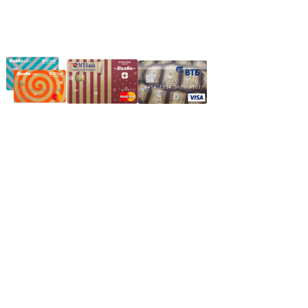
Частное производственное унитарное предприятие
"Энергостройкомплекс"
Юридический адрес: 213805, г. Бобруйск, пер. Расковой, 9
УНН 790313889
Свидетельство о регистрации
790313889 от 14.03.2006 г.
Регистрирующий орган: Бобруйский горисполком,
Зарегестрирован в торговом реестре 29.02.2016