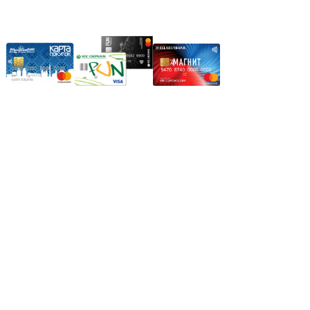
Карты рассрочки:
Режим работы:
Пн.-Пт.: 8.00-17.00
Сб: 9.00-14.00,
Вс.: Выходной.
*Прием заказа через корзину сайта, круглосуточно.
*Если интересуещего вас товара нет в наличии, свяжитесь с
нашим менеджером или оставьте сообщение по электронной
почте, в рабочее время ваше сообщение будет обработано.