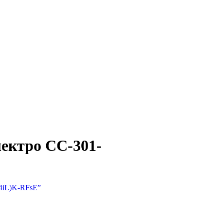
лектро СС-301-
(4iL)K-RFsE”