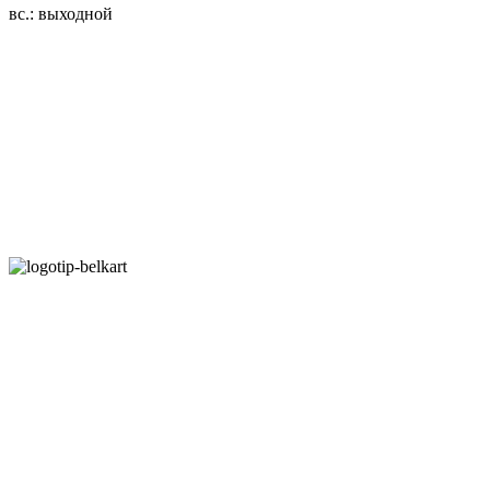
вс.: выходной
3.14zdc
Способы оплаты:
Безналичный банковский перевод
Наличными денежными средствами при самовывозе
Банковской пластиковой карточкой в режиме "онлайн"
АИС "Расчет" (ЕРИП)
Карты рассрочки:
Режим работы:
Пн.-Пт.: 8.00-17.00
Сб: 9.00-14.00,