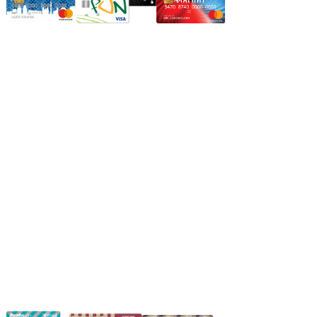
Режим работы:
Пн.-Пт.: 8.00-17.00
Сб: 9.00-14.00,
Вс.: Выходной.
*Прием заказа через корзину сайта, круглосуточно.
*Если интересуещего вас товара нет в наличии, свяжитесь с
нашим менеджером или оставьте сообщение по электронной
почте, в рабочее время ваше сообщение будет обработано.