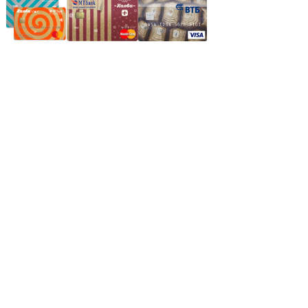
Частное производственное унитарное предприятие
"Энергостройкомплекс"
Юридический адрес: 213805, г. Бобруйск, пер. Расковой, 9
УНН 790313889
Свидетельство о регистрации
790313889 от 14.03.2006 г.
Регистрирующий орган: Бобруйский горисполком,
Зарегестрирован в торговом реестре 29.02.2016