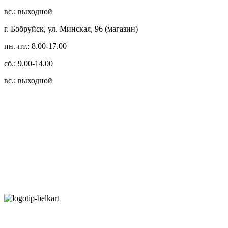
вс.: выходной
г. Бобруйск, ул. Минская, 96 (магазин)
пн.-пт.: 8.00-17.00
сб.: 9.00-14.00
вс.: выходной
3.14zdc
Способы оплаты:
Безналичный банковский перевод
Наличными денежными средствами при самовывозе
Банковской пластиковой карточкой в режиме "онлайн"
АИС "Расчет" (ЕРИП)
Карты рассрочки: