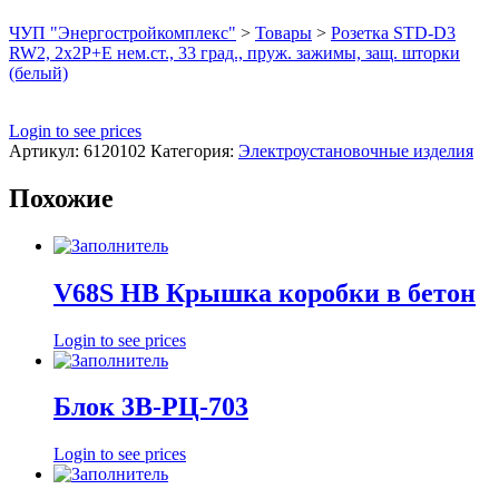
ЧУП "Энергостройкомплекс"
>
Товары
>
Розетка STD-D3
RW2, 2х2P+E нем.ст., 33 град., пруж. зажимы, защ. шторки
(белый)
Login to see prices
Артикул:
6120102
Категория:
Электроустановочные изделия
Похожие
V68S HB Крышка коробки в бетон
Login to see prices
Блок 3В-РЦ-703
Login to see prices