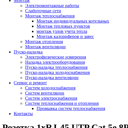
Монтаж
Электромонтажные работы
Слаботочные сети
Монтаж теплоснабжения
Монтаж индивидуальных котельных
Монтаж тепловых пунктов
монтаж узлов учета тепла
Монтаж калориферов и завес
Монтаж отопления
Монтаж вентиляции
Пуско-наладка
Электрофизические измерения
Наладка электрооборудования
Пуско-наладка теплоснабжения
Пуско-наладка холодоснабжения
Пуско-наладка вентиляции
Сервис и ремонт
Систем холодоснабжения
Систем вентиляции
Систем электроснабжения
Систем теплоснабжения и отопления
Промывка систем теплоснабжения
Контакты
Розетка 1xRJ-45 UTP Cat.5e 8