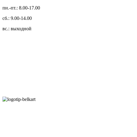
пн.-пт.: 8.00-17.00
сб.: 9.00-14.00
вс.: выходной
3.14zdc
Способы оплаты:
Безналичный банковский перевод
Наличными денежными средствами при самовывозе
Банковской пластиковой карточкой в режиме "онлайн"
АИС "Расчет" (ЕРИП)
Карты рассрочки:
Режим работы: