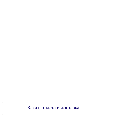
Юридический адрес: 213805, г. Бобруйск, пер. Расковой, 9
УНН 790313889
Свидетельство о регистрации
790313889 от 14.03.2006 г.
Регистрирующий орган: Бобруйский горисполком,
Зарегестрирован в торговом реестре 29.02.2016
Заказ, оплата и доставка