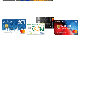
Карты рассрочки:
Режим работы:
Пн.-Пт.: 8.00-17.00
Сб: 9.00-14.00,
Вс.: Выходной.
*Прием заказа через корзину сайта, круглосуточно.
*Если интересуещего вас товара нет в наличии, свяжитесь с
нашим менеджером или оставьте сообщение по электронной
почте, в рабочее время ваше сообщение будет обработано.