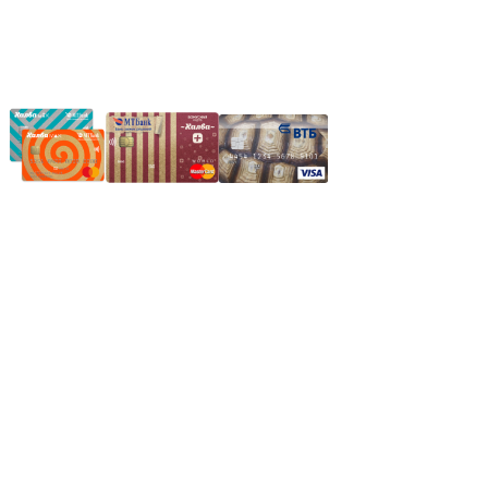
Частное производственное унитарное предприятие
"Энергостройкомплекс"
Юридический адрес: 213805, г. Бобруйск, пер. Расковой, 9
УНН 790313889
Свидетельство о регистрации
790313889 от 14.03.2006 г.
Регистрирующий орган: Бобруйский горисполком,
Зарегестрирован в торговом реестре 29.02.2016