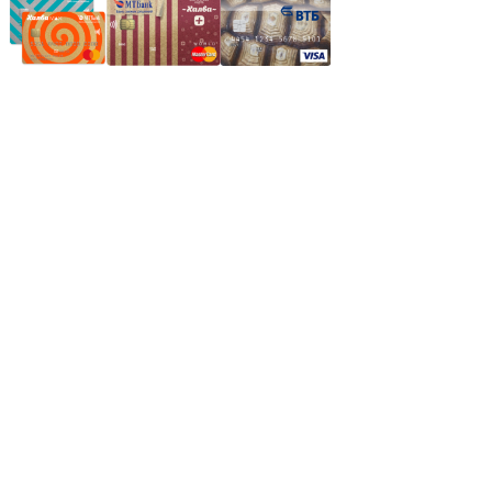
Частное производственное унитарное предприятие
"Энергостройкомплекс"
Юридический адрес: 213805, г. Бобруйск, пер. Расковой, 9
УНН 790313889
Свидетельство о регистрации
790313889 от 14.03.2006 г.
Регистрирующий орган: Бобруйский горисполком,
Зарегестрирован в торговом реестре 29.02.2016