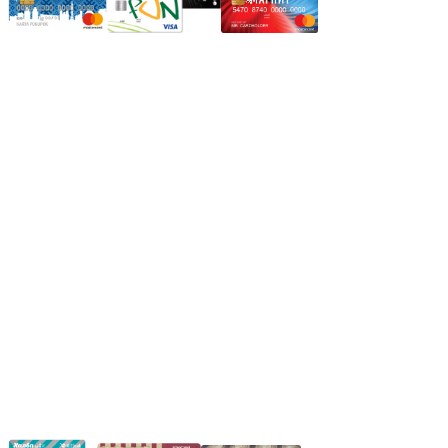
Режим работы:
Пн.-Пт.: 8.00-17.00
Сб: 9.00-14.00,
Вс.: Выходной.
*Прием заказа через корзину сайта, круглосуточно.
*Если интересуещего вас товара нет в наличии, свяжитесь с
нашим менеджером или оставьте сообщение по электронной
почте, в рабочее время ваше сообщение будет обработано.