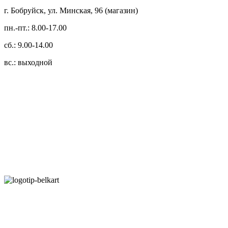
г. Бобруйск, ул. Минская, 96 (магазин)
пн.-пт.: 8.00-17.00
сб.: 9.00-14.00
вс.: выходной
3.14zdc
Способы оплаты:
Безналичный банковский перевод
Наличными денежными средствами при самовывозе
Банковской пластиковой карточкой в режиме "онлайн"
АИС "Расчет" (ЕРИП)
Карты рассрочки: