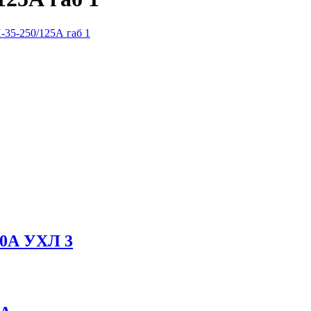
35-250/125А габ 1
00А УХЛ 3