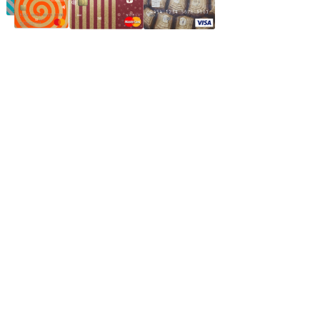
Частное производственное унитарное предприятие
"Энергостройкомплекс"
Юридический адрес: 213805, г. Бобруйск, пер. Расковой, 9
УНН 790313889
Свидетельство о регистрации
790313889 от 14.03.2006 г.
Регистрирующий орган: Бобруйский горисполком,
Зарегестрирован в торговом реестре 29.02.2016