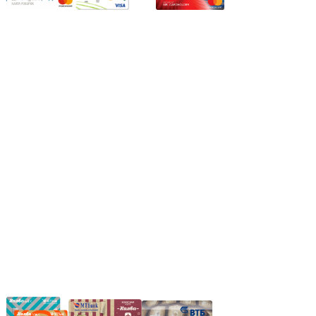
Режим работы:
Пн.-Пт.: 8.00-17.00
Сб: 9.00-14.00,
Вс.: Выходной.
*Прием заказа через корзину сайта, круглосуточно.
*Если интересуещего вас товара нет в наличии, свяжитесь с
нашим менеджером или оставьте сообщение по электронной
почте, в рабочее время ваше сообщение будет обработано.