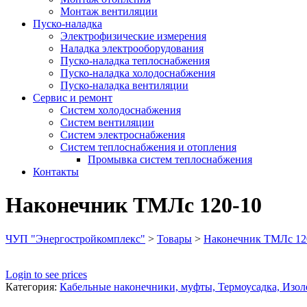
Монтаж вентиляции
Пуско-наладка
Электрофизические измерения
Наладка электрооборудования
Пуско-наладка теплоснабжения
Пуско-наладка холодоснабжения
Пуско-наладка вентиляции
Сервис и ремонт
Систем холодоснабжения
Систем вентиляции
Систем электроснабжения
Систем теплоснабжения и отопления
Промывка систем теплоснабжения
Контакты
Наконечник ТМЛс 120-10
ЧУП "Энергостройкомплекс"
>
Товары
>
Наконечник ТМЛс 12
Login to see prices
Категория:
Кабельные наконечники, муфты, Термоусадка, Изол