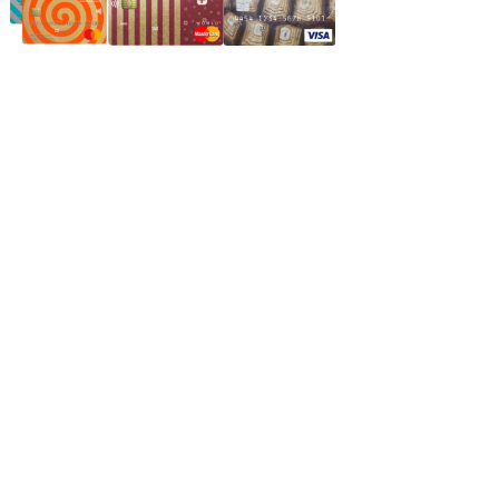
Частное производственное унитарное предприятие
"Энергостройкомплекс"
Юридический адрес: 213805, г. Бобруйск, пер. Расковой, 9
УНН 790313889
Свидетельство о регистрации
790313889 от 14.03.2006 г.
Регистрирующий орган: Бобруйский горисполком,
Зарегестрирован в торговом реестре 29.02.2016