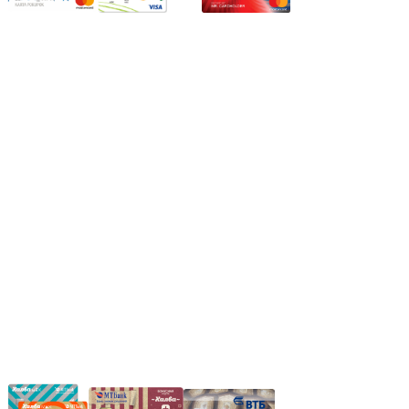
Режим работы:
Пн.-Пт.: 8.00-17.00
Сб: 9.00-14.00,
Вс.: Выходной.
*Прием заказа через корзину сайта, круглосуточно.
*Если интересуещего вас товара нет в наличии, свяжитесь с
нашим менеджером или оставьте сообщение по электронной
почте, в рабочее время ваше сообщение будет обработано.