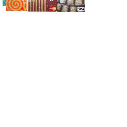
Частное производственное унитарное предприятие
"Энергостройкомплекс"
Юридический адрес: 213805, г. Бобруйск, пер. Расковой, 9
УНН 790313889
Свидетельство о регистрации
790313889 от 14.03.2006 г.
Регистрирующий орган: Бобруйский горисполком,
Зарегестрирован в торговом реестре 29.02.2016