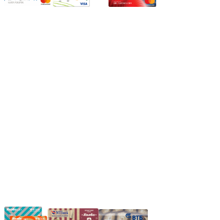
Режим работы:
Пн.-Пт.: 8.00-17.00
Сб: 9.00-14.00,
Вс.: Выходной.
*Прием заказа через корзину сайта, круглосуточно.
*Если интересуещего вас товара нет в наличии, свяжитесь с
нашим менеджером или оставьте сообщение по электронной
почте, в рабочее время ваше сообщение будет обработано.