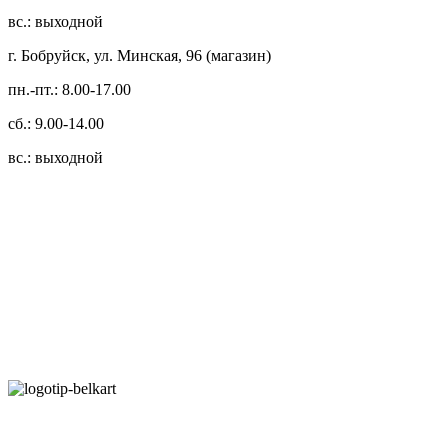
вс.: выходной
г. Бобруйск, ул. Минская, 96 (магазин)
пн.-пт.: 8.00-17.00
сб.: 9.00-14.00
вс.: выходной
3.14zdc
Способы оплаты:
Безналичный банковский перевод
Наличными денежными средствами при самовывозе
Банковской пластиковой карточкой в режиме "онлайн"
АИС "Расчет" (ЕРИП)
Карты рассрочки: