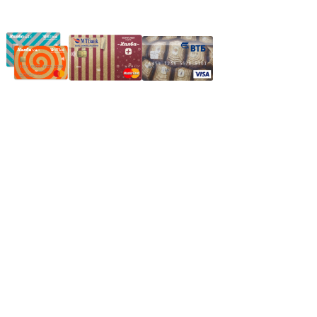
Частное производственное унитарное предприятие
"Энергостройкомплекс"
Юридический адрес: 213805, г. Бобруйск, пер. Расковой, 9
УНН 790313889
Свидетельство о регистрации
790313889 от 14.03.2006 г.
Регистрирующий орган: Бобруйский горисполком,
Зарегестрирован в торговом реестре 29.02.2016