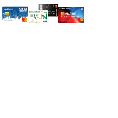
Режим работы:
Пн.-Пт.: 8.00-17.00
Сб: 9.00-14.00,
Вс.: Выходной.
*Прием заказа через корзину сайта, круглосуточно.
*Если интересуещего вас товара нет в наличии, свяжитесь с
нашим менеджером или оставьте сообщение по электронной
почте, в рабочее время ваше сообщение будет обработано.