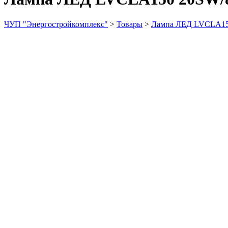
ЧУП "Энергостройкомплекс"
>
Товары
>
Лампа ЛЕД LVCLA15