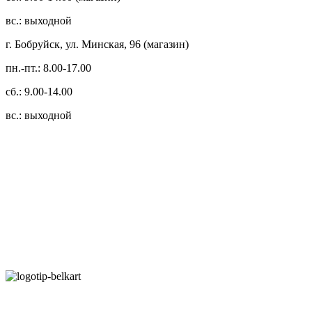
вс.: выходной
г. Бобруйск, ул. Минская, 96 (магазин)
пн.-пт.: 8.00-17.00
сб.: 9.00-14.00
вс.: выходной
3.14zdc
Способы оплаты:
Безналичный банковский перевод
Наличными денежными средствами при самовывозе
Банковской пластиковой карточкой в режиме "онлайн"
АИС "Расчет" (ЕРИП)
Карты рассрочки: