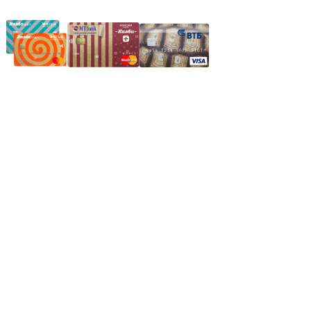
Частное производственное унитарное предприятие
"Энергостройкомплекс"
Юридический адрес: 213805, г. Бобруйск, пер. Расковой, 9
УНН 790313889
Свидетельство о регистрации
790313889 от 14.03.2006 г.
Регистрирующий орган: Бобруйский горисполком,
Зарегестрирован в торговом реестре 29.02.2016