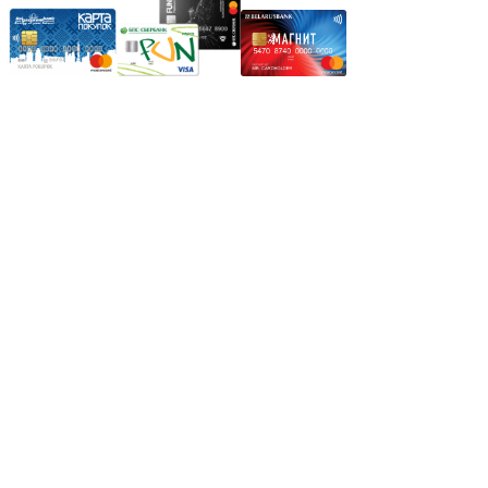
Режим работы:
Пн.-Пт.: 8.00-17.00
Сб: 9.00-14.00,
Вс.: Выходной.
*Прием заказа через корзину сайта, круглосуточно.
*Если интересуещего вас товара нет в наличии, свяжитесь с
нашим менеджером или оставьте сообщение по электронной
почте, в рабочее время ваше сообщение будет обработано.