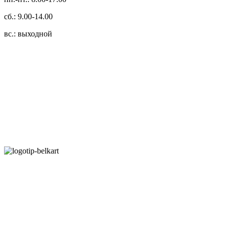
сб.: 9.00-14.00
вс.: выходной
3.14zdc
Способы оплаты:
Безналичный банковский перевод
Наличными денежными средствами при самовывозе
Банковской пластиковой карточкой в режиме "онлайн"
АИС "Расчет" (ЕРИП)
Карты рассрочки:
Режим работы: