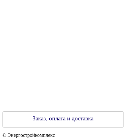
УНН 790313889
Свидетельство о регистрации
790313889 от 14.03.2006 г.
Регистрирующий орган: Бобруйский горисполком,
Зарегестрирован в торговом реестре 29.02.2016
Заказ, оплата и доставка
© Энергостройкомплекс