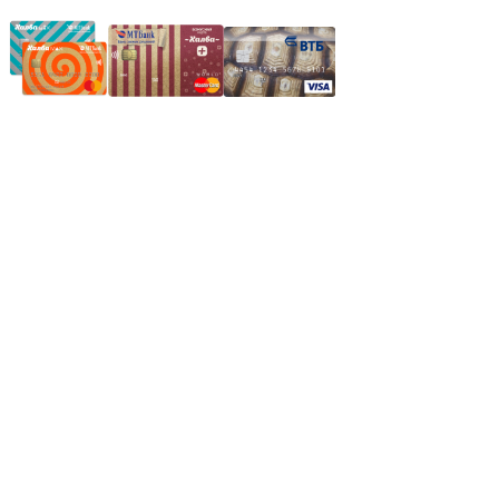
Частное производственное унитарное предприятие
"Энергостройкомплекс"
Юридический адрес: 213805, г. Бобруйск, пер. Расковой, 9
УНН 790313889
Свидетельство о регистрации
790313889 от 14.03.2006 г.
Регистрирующий орган: Бобруйский горисполком,
Зарегестрирован в торговом реестре 29.02.2016