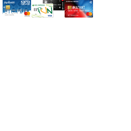
Режим работы:
Пн.-Пт.: 8.00-17.00
Сб: 9.00-14.00,
Вс.: Выходной.
*Прием заказа через корзину сайта, круглосуточно.
*Если интересуещего вас товара нет в наличии, свяжитесь с
нашим менеджером или оставьте сообщение по электронной
почте, в рабочее время ваше сообщение будет обработано.