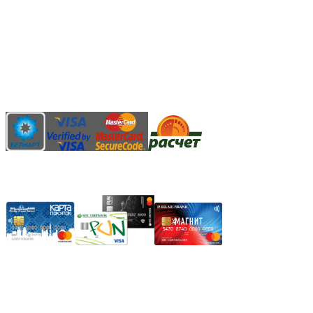
Безналичный банковский перевод
Наличными денежными средствами при самовывозе
Банковской пластиковой карточкой в режиме "онлайн"
АИС "Расчет" (ЕРИП)
Карты рассрочки:
Режим работы:
Пн.-Пт.: 8.00-17.00