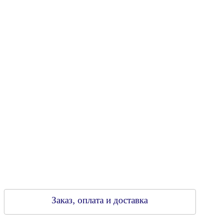
Юридический адрес: 213805, г. Бобруйск, пер. Расковой, 9
УНН 790313889
Свидетельство о регистрации
790313889 от 14.03.2006 г.
Регистрирующий орган: Бобруйский горисполком,
Зарегестрирован в торговом реестре 29.02.2016
Заказ, оплата и доставка