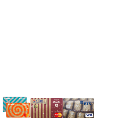
Сб: 9.00-14.00,
Вс.: Выходной.
*Прием заказа через корзину сайта, круглосуточно.
*Если интересуещего вас товара нет в наличии, свяжитесь с
нашим менеджером или оставьте сообщение по электронной
почте, в рабочее время ваше сообщение будет обработано.
Частное производственное унитарное предприятие
"Энергостройкомплекс"