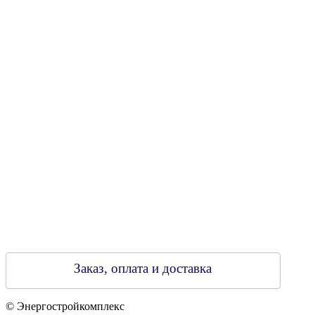
УНН 790313889
Свидетельство о регистрации
790313889 от 14.03.2006 г.
Регистрирующий орган: Бобруйский горисполком,
Зарегестрирован в торговом реестре 29.02.2016
Заказ, оплата и доставка
© Энергостройкомплекс