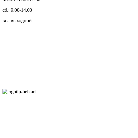
сб.: 9.00-14.00
вс.: выходной
3.14zdc
Способы оплаты:
Безналичный банковский перевод
Наличными денежными средствами при самовывозе
Банковской пластиковой карточкой в режиме "онлайн"
АИС "Расчет" (ЕРИП)
Карты рассрочки:
Режим работы: