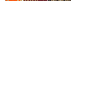
Частное производственное унитарное предприятие
"Энергостройкомплекс"
Юридический адрес: 213805, г. Бобруйск, пер. Расковой, 9
УНН 790313889
Свидетельство о регистрации
790313889 от 14.03.2006 г.
Регистрирующий орган: Бобруйский горисполком,
Зарегестрирован в торговом реестре 29.02.2016