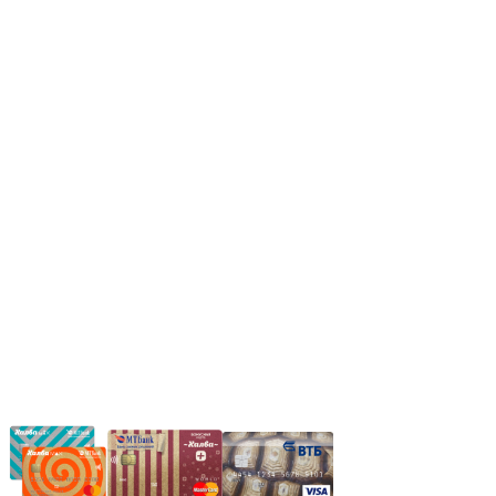
Режим работы:
Пн.-Пт.: 8.00-17.00
Сб: 9.00-14.00,
Вс.: Выходной.
*Прием заказа через корзину сайта, круглосуточно.
*Если интересуещего вас товара нет в наличии, свяжитесь с
нашим менеджером или оставьте сообщение по электронной
почте, в рабочее время ваше сообщение будет обработано.