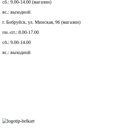
сб.: 9.00-14.00 (магазин)
вс.: выходной
г. Бобруйск, ул. Минская, 96 (магазин)
пн.-пт.: 8.00-17.00
сб.: 9.00-14.00
вс.: выходной
3.14zdc
Способы оплаты:
Безналичный банковский перевод
Наличными денежными средствами при самовывозе
Банковской пластиковой карточкой в режиме "онлайн"
АИС "Расчет" (ЕРИП)
Карты рассрочки: