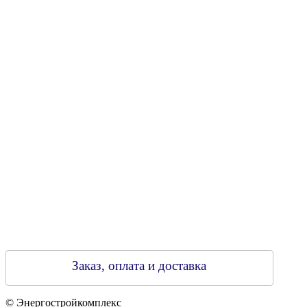
УНН 790313889
Свидетельство о регистрации
790313889 от 14.03.2006 г.
Регистрирующий орган: Бобруйский горисполком,
Зарегестрирован в торговом реестре 29.02.2016
Заказ, оплата и доставка
© Энергостройкомплекс