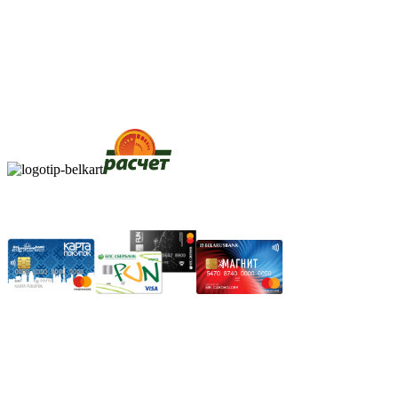
Безналичный банковский перевод
Наличными денежными средствами при самовывозе
Банковской пластиковой карточкой в режиме "онлайн"
АИС "Расчет" (ЕРИП)
Карты рассрочки:
Режим работы:
Пн.-Пт.: 8.00-17.00
Сб: 9.00-14.00,