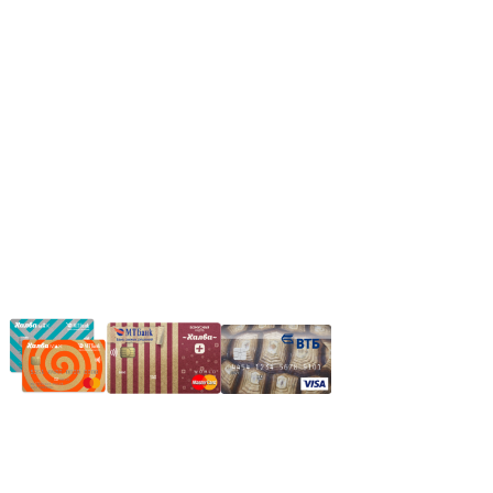
Вс.: Выходной.
*Прием заказа через корзину сайта, круглосуточно.
*Если интересуещего вас товара нет в наличии, свяжитесь с
нашим менеджером или оставьте сообщение по электронной
почте, в рабочее время ваше сообщение будет обработано.
Частное производственное унитарное предприятие
"Энергостройкомплекс"
Юридический адрес: 213805, г. Бобруйск, пер. Расковой, 9