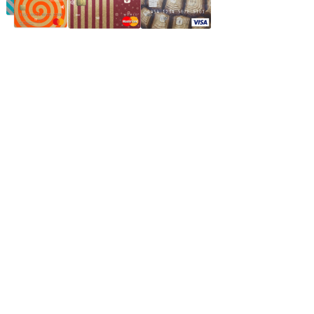
Частное производственное унитарное предприятие
"Энергостройкомплекс"
Юридический адрес: 213805, г. Бобруйск, пер. Расковой, 9
УНН 790313889
Свидетельство о регистрации
790313889 от 14.03.2006 г.
Регистрирующий орган: Бобруйский горисполком,
Зарегестрирован в торговом реестре 29.02.2016