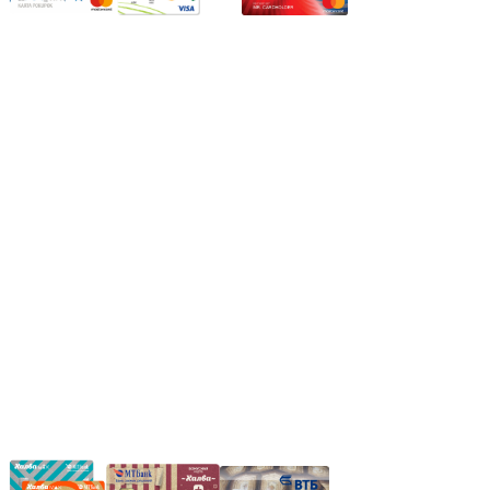
Режим работы:
Пн.-Пт.: 8.00-17.00
Сб: 9.00-14.00,
Вс.: Выходной.
*Прием заказа через корзину сайта, круглосуточно.
*Если интересуещего вас товара нет в наличии, свяжитесь с
нашим менеджером или оставьте сообщение по электронной
почте, в рабочее время ваше сообщение будет обработано.