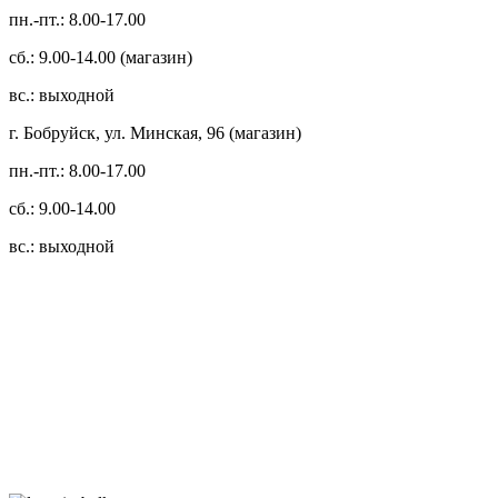
пн.-пт.: 8.00-17.00
сб.: 9.00-14.00 (магазин)
вс.: выходной
г. Бобруйск, ул. Минская, 96 (магазин)
пн.-пт.: 8.00-17.00
сб.: 9.00-14.00
вс.: выходной
3.14zdc
Способы оплаты:
Безналичный банковский перевод
Наличными денежными средствами при самовывозе
Банковской пластиковой карточкой в режиме "онлайн"
АИС "Расчет" (ЕРИП)