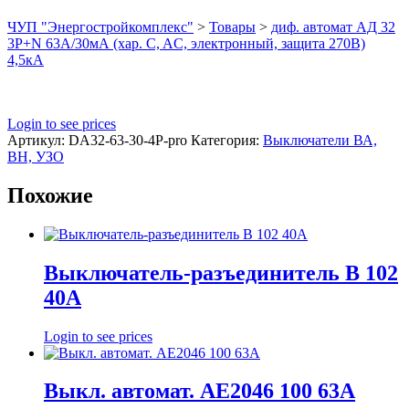
ЧУП "Энергостройкомплекс"
>
Товары
>
диф. автомат АД 32
3P+N 63А/30мА (хар. C, AC, электронный, защита 270В)
4,5кА
Login to see prices
Артикул:
DA32-63-30-4P-pro
Категория:
Выключатели ВА,
ВН, УЗО
Похожие
Выключатель-разъединитель В 102
40А
Login to see prices
Выкл. автомат. АЕ2046 100 63А