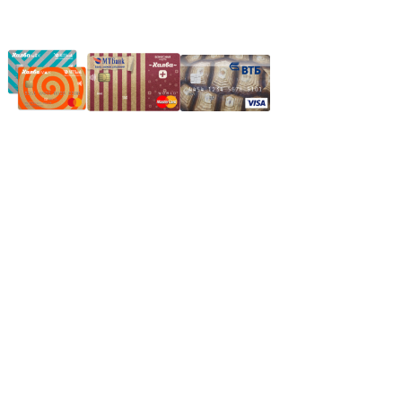
Частное производственное унитарное предприятие
"Энергостройкомплекс"
Юридический адрес: 213805, г. Бобруйск, пер. Расковой, 9
УНН 790313889
Свидетельство о регистрации
790313889 от 14.03.2006 г.
Регистрирующий орган: Бобруйский горисполком,
Зарегестрирован в торговом реестре 29.02.2016