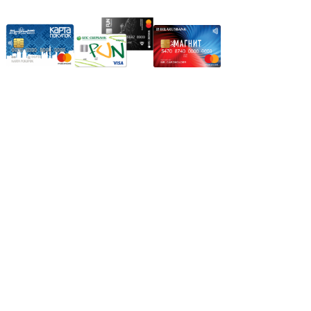
Режим работы:
Пн.-Пт.: 8.00-17.00
Сб: 9.00-14.00,
Вс.: Выходной.
*Прием заказа через корзину сайта, круглосуточно.
*Если интересуещего вас товара нет в наличии, свяжитесь с
нашим менеджером или оставьте сообщение по электронной
почте, в рабочее время ваше сообщение будет обработано.