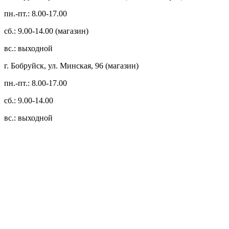
пн.-пт.: 8.00-17.00
сб.: 9.00-14.00 (магазин)
вс.: выходной
г. Бобруйск, ул. Минская, 96 (магазин)
пн.-пт.: 8.00-17.00
сб.: 9.00-14.00
вс.: выходной
3.14zdc
Способы оплаты:
Безналичный банковский перевод
Наличными денежными средствами при самовывозе
Банковской пластиковой карточкой в режиме "онлайн"
АИС "Расчет" (ЕРИП)