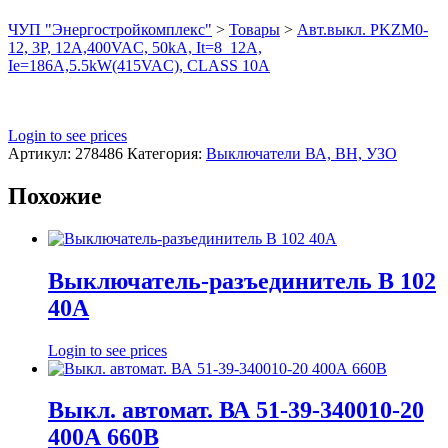
ЧУП "Энергостройкомплекс"
>
Товары
>
Авт.выкл. PKZM0-
12, 3P, 12A,400VAC, 50kA, It=8_12A,
Ie=186A,5.5kW(415VAC), CLASS 10A
Login to see prices
Артикул:
278486
Категория:
Выключатели ВА, ВН, УЗО
Похожие
Выключатель-разъединитель В 102
40А
Login to see prices
Выкл. автомат. ВА 51-39-340010-20
400А 660В