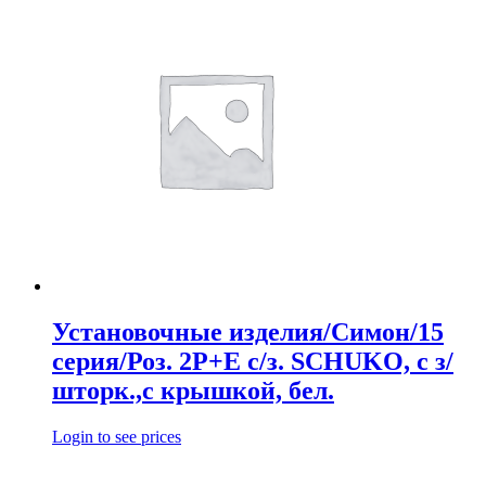
Установочные изделия/Симон/15
серия/Роз. 2Р+Е с/з. SCHUKO, с з/
шторк.,с крышкой, бел.
Login to see prices